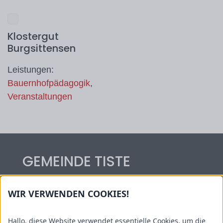
Klostergut
Burgsittensen
Leistungen:
Bauernhofpädagogik
,
Veranstaltungen
GEMEINDE TISTE
Hauptstraße 54
WIR VERWENDEN COOKIES!
27419 Tiste
Tel.: 04282/59 06 14
Hallo, diese Website verwendet essentielle Cookies, um die