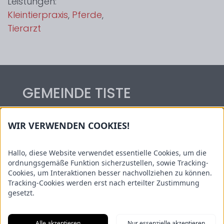
Leistungen:
Kleintierpraxis
,
Pferde
,
Tierarzt
GEMEINDE TISTE
Hauptstraße 54
WIR VERWENDEN COOKIES!
27419 Tiste
Tel.: 04282/59 06 14
Hallo, diese Website verwendet essentielle Cookies, um die
Kontakt: gemeinde@tiste.de
ordnungsgemäße Funktion sicherzustellen, sowie Tracking-
Cookies, um Interaktionen besser nachvollziehen zu können.
Informationen
Tracking-Cookies werden erst nach erteilter Zustimmung
gesetzt.
Sehenswertes
Kindertagesstätte Wiesenwichtel
Alle akzeptieren
Nur essenzielle akzeptieren