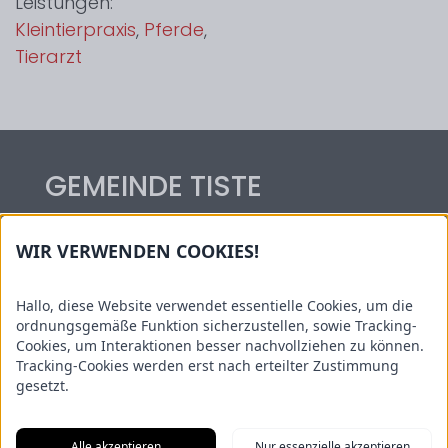
Leistungen:
Kleintierpraxis
,
Pferde
,
Tierarzt
GEMEINDE TISTE
Hauptstraße 54
WIR VERWENDEN COOKIES!
27419 Tiste
Tel.: 04282/59 06 14
Hallo, diese Website verwendet essentielle Cookies, um die
Kontakt: gemeinde@tiste.de
ordnungsgemäße Funktion sicherzustellen, sowie Tracking-
Cookies, um Interaktionen besser nachvollziehen zu können.
Informationen
Tracking-Cookies werden erst nach erteilter Zustimmung
gesetzt.
Sehenswertes
Kindertagesstätte Wiesenwichtel
Alle akzeptieren
Nur essenzielle akzeptieren