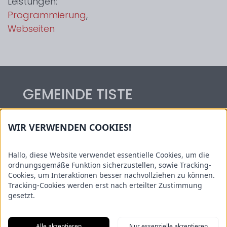
Leistungen:
Programmierung
,
Webseiten
GEMEINDE TISTE
Hauptstraße 54
WIR VERWENDEN COOKIES!
27419 Tiste
Tel.: 04282/59 06 14
Hallo, diese Website verwendet essentielle Cookies, um die
Kontakt: gemeinde@tiste.de
ordnungsgemäße Funktion sicherzustellen, sowie Tracking-
Cookies, um Interaktionen besser nachvollziehen zu können.
Informationen
Tracking-Cookies werden erst nach erteilter Zustimmung
gesetzt.
Sehenswertes
Kindertagesstätte Wiesenwichtel
Alle akzeptieren
Nur essenzielle akzeptieren