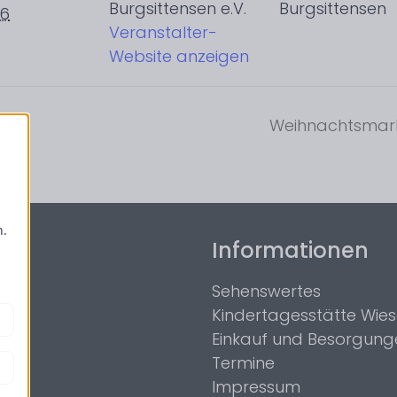
Burgsittensen e.V.
Burgsittensen
26
Veranstalter-
Website anzeigen
Weihnachtsmark
-
n.
Informationen
Sehenswertes
Kindertagesstätte Wies
Einkauf und Besorgung
Termine
Impressum