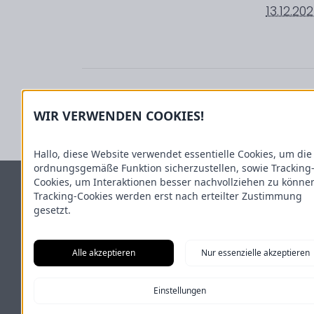
13.12.20
Sportlerball TuS Tiste
WIR VERWENDEN COOKIES!
Hallo, diese Website verwendet essentielle Cookies, um die
ordnungsgemäße Funktion sicherzustellen, sowie Tracking
Cookies, um Interaktionen besser nachvollziehen zu könne
GEMEINDE TISTE
Tracking-Cookies werden erst nach erteilter Zustimmung
gesetzt.
Hauptstraße 54
27419 Tiste
Alle akzeptieren
Nur essenzielle akzeptieren
Tel.: 04282/59 06 14
Kontakt: gemeinde@tiste.de
Einstellungen