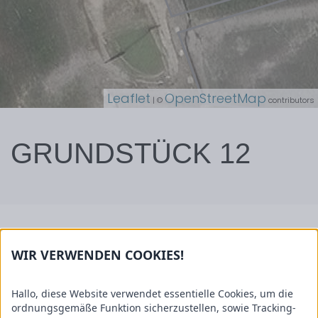
Leaflet
OpenStreetMap
| ©
contributors
GRUNDSTÜCK 12
Grundstücksfläche: 840m²
WIR VERWENDEN COOKIES!
Bitte tragen Sie ihre Daten ordnungsgemäß
ein.
Hallo, diese Website verwendet essentielle Cookies, um die
Sie können jede Priorität nur einmal vergeben.
ordnungsgemäße Funktion sicherzustellen, sowie Tracking-