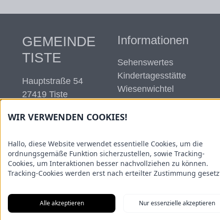
Informationen
GEMEINDE
TISTE
Sehenswertes
Kindertagesstätte
Hauptstraße 54
Wiesenwichtel
27419 Tiste
Einkauf und
Tel.: 04282/59 06 14
Besorgungen
WIR VERWENDEN COOKIES!
Kontakt:
Termine
gemeinde@tiste.de
Impressum
Hallo, diese Website verwendet essentielle Cookies, um die
ordnungsgemäße Funktion sicherzustellen, sowie Tracking-
Datenschutz
Cookies, um Interaktionen besser nachvollziehen zu können.
Tracking-Cookies werden erst nach erteilter Zustimmung gesetz
Alle akzeptieren
Nur essenzielle akzeptieren