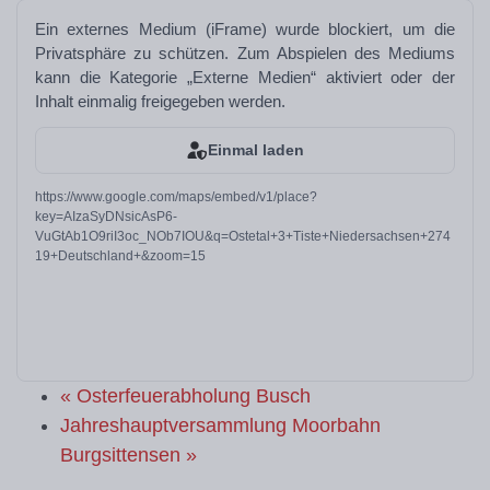
Ein externes Medium (iFrame) wurde blockiert, um die
Privatsphäre zu schützen. Zum Abspielen des Mediums
kann die Kategorie „Externe Medien“ aktiviert oder der
Inhalt einmalig freigegeben werden.
Einmal laden
https://www.google.com/maps/embed/v1/place?
key=AIzaSyDNsicAsP6-
VuGtAb1O9riI3oc_NOb7IOU&q=Ostetal+3+Tiste+Niedersachsen+274
19+Deutschland+&zoom=15
«
Osterfeuerabholung Busch
Jahreshauptversammlung Moorbahn
Burgsittensen
»