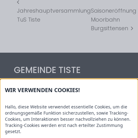
Jahreshauptversammlung
Saisoneröffnung
TuS Tiste
Moorbahn
Burgsittensen
GEMEINDE TISTE
Hauptstraße 54
WIR VERWENDEN COOKIES!
27419 Tiste
Tel.: 04282/59 06 14
Hallo, diese Website verwendet essentielle Cookies, um die
Kontakt: gemeinde@tiste.de
ordnungsgemäße Funktion sicherzustellen, sowie Tracking-
Cookies, um Interaktionen besser nachvollziehen zu können.
Informationen
Tracking-Cookies werden erst nach erteilter Zustimmung
gesetzt.
Sehenswertes