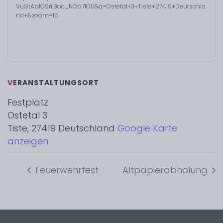
VuGtAb1O9riI3oc_NOb7IOU&q=Ostetal+3+Tiste+27419+Deutschla
nd+&zoom=15
VERANSTALTUNGSORT
Festplatz
Ostetal 3
Tiste
,
27419
Deutschland
Google Karte
anzeigen
Feuerwehrfest
Altpapierabholung