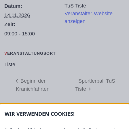
TuS Tiste
Datum:
Veranstalter-Website
14.11.2026
anzeigen
Zeit:
09:00 - 15:00
VERANSTALTUNGSORT
Tiste
Beginn der
Sportlerball TuS
Kranichfahrten
Tiste
WIR VERWENDEN COOKIES!
Informationen
GEMEINDE