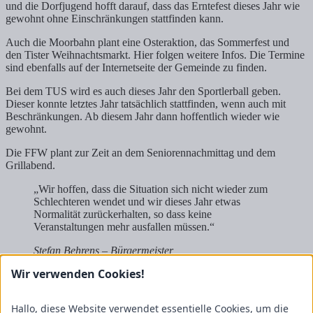
und die Dorfjugend hofft darauf, dass das Erntefest dieses Jahr wie
gewohnt ohne Einschränkungen stattfinden kann.
Auch die Moorbahn plant eine Osteraktion, das Sommerfest und
den Tister Weihnachtsmarkt. Hier folgen weitere Infos. Die Termine
sind ebenfalls auf der Internetseite der Gemeinde zu finden.
Bei dem TUS wird es auch dieses Jahr den Sportlerball geben.
Dieser konnte letztes Jahr tatsächlich stattfinden, wenn auch mit
Beschränkungen. Ab diesem Jahr dann hoffentlich wieder wie
gewohnt.
Die FFW plant zur Zeit an dem Seniorennachmittag und dem
Grillabend.
„Wir hoffen, dass die Situation sich nicht wieder zum
Schlechteren wendet und wir dieses Jahr etwas
Normalität zurückerhalten, so dass keine
Veranstaltungen mehr ausfallen müssen.“
Stefan Behrens – Bürgermeister
Wir verwenden Cookies!
Und ja, das hoffen wir glaube ich alle 🙂 – Die Gemeinde Tiste
wünscht „Frohe Ostern“ und vielleicht sieht man den einen oder
anderen auch auf unserem Osterfeuer!
Hallo, diese Website verwendet essentielle Cookies, um die