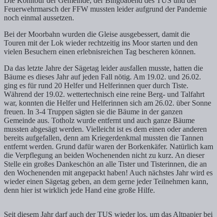
Die Kohltour der Gemeinde, der Bingoabend des TUS und der
Feuerwehrmarsch der FFW mussten leider aufgrund der Pandemie
noch einmal aussetzen.
Bei der Moorbahn wurden die Gleise ausgebessert, damit die
Touren mit der Lok wieder rechtzeitig ins Moor starten und den
vielen Besuchern einen erlebnisreichen Tag bescheren können.
Da das letzte Jahre der Sägetag leider ausfallen musste, hatten die
Bäume es dieses Jahr auf jeden Fall nötig. Am 19.02. und 26.02.
ging es für rund 20 Helfer und Helferinnen quer durch Tiste.
Während der 19.02. wettertechnisch eine reine Berg- und Talfahrt
war, konnten die Helfer und Helferinnen sich am 26.02. über Sonne
freuen. In 3-4 Truppen sägten sie die Bäume in der ganzen
Gemeinde aus. Totholz wurde entfernt und auch ganze Bäume
mussten abgesägt werden. Vielleicht ist es dem einen oder anderen
bereits aufgefallen, denn am Kriegerdenkmal mussten die Tannen
entfernt werden. Grund dafür waren der Borkenkäfer. Natürlich kam
die Verpflegung an beiden Wochenenden nicht zu kurz. An dieser
Stelle ein großes Dankeschön an alle Tister und Tisterinnen, die an
den Wochenenden mit angepackt haben! Auch nächstes Jahr wird es
wieder einen Sägetag geben, an dem gerne jeder Teilnehmen kann,
denn hier ist wirklich jede Hand eine große Hilfe.
Seit diesem Jahr darf auch der TUS wieder los, um das Altpapier bei